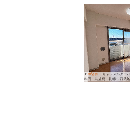
▶
▶
▶
▶
募集中、
募集中、
募集中、
申込有、
野田ビル301号
ラグズ405号室
Ｈ＆Ｋ201号室
キャッスルアーバ
5
7
共益費無、礼1/敷1（京王井の
益費無、礼1/敷1（東京メト
益費無、礼1/敷1（JR中央線
料円、共益費、礼/敷（西武池