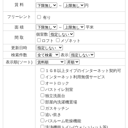
賃 料
～
円
フリーレント
有り
面 積
～
平米
個室数
間 取
ロフト
メゾネット
更新日時
検索件数
表示
表示順(ソート)
１ＧＢ以上タイプのインターネット契約可
インターネット利用無償サービス
オートロック
バストイレ別室
独立洗面台
部屋内洗濯機置場
ガスキッチン
追い炊き
バスルーム乾燥機能
洗浄機能トイレ(ウォシュレット等)