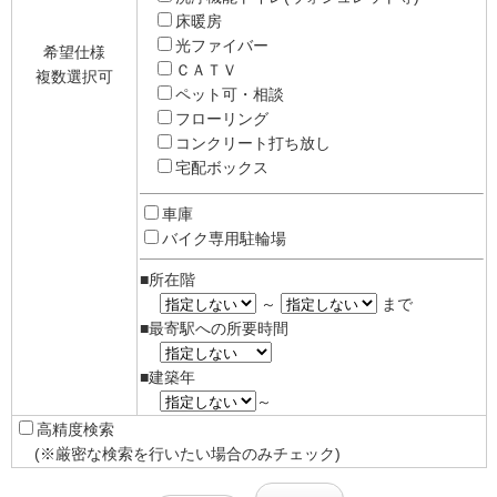
床暖房
光ファイバー
希望仕様
ＣＡＴＶ
複数選択可
ペット可・相談
フローリング
コンクリート打ち放し
宅配ボックス
車庫
バイク専用駐輪場
■所在階
～
まで
■最寄駅への所要時間
■建築年
～
高精度検索
(※厳密な検索を行いたい場合のみチェック)